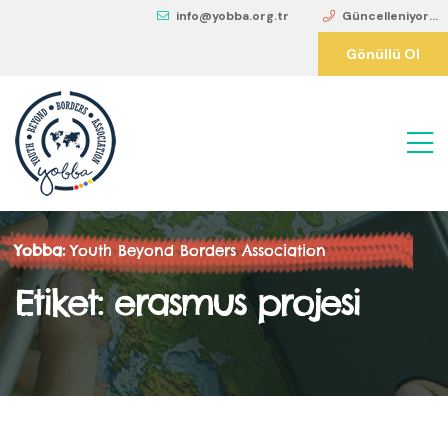
info@yobba.org.tr
Güncelleniyor...
Gönüllü Ol
Yobba:
Youth Beyond Borders Association
Etiket:
erasmus projesi