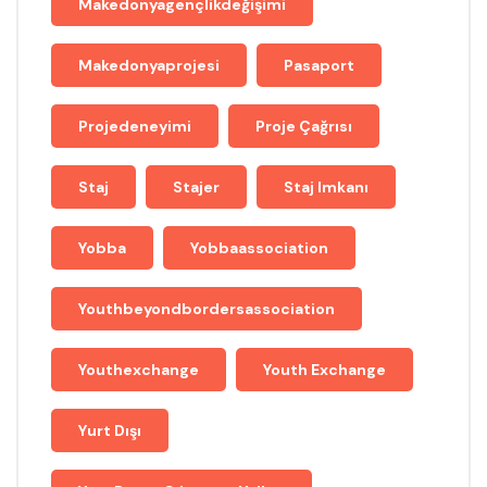
Makedonyagençlikdeğişimi
Makedonyaprojesi
Pasaport
Projedeneyimi
Proje Çağrısı
Staj
Stajer
Staj Imkanı
Yobba
Yobbaassociation
Youthbeyondbordersassociation
Youthexchange
Youth Exchange
Yurt Dışı