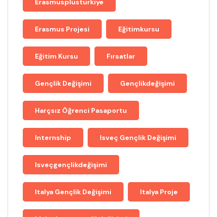
Erasmusplusturkiye
Erasmus Projesi
Eğitimkursu
Eğitim Kursu
Fırsatlar
Gençlik Değişimi
Gençlikdeğişimi
Harçsız Öğrenci Pasaportu
Internship
Isveç Gençlik Değişimi
Isveçgençlikdeğişimi
Italya Gençlik Değişimi
Italya Proje