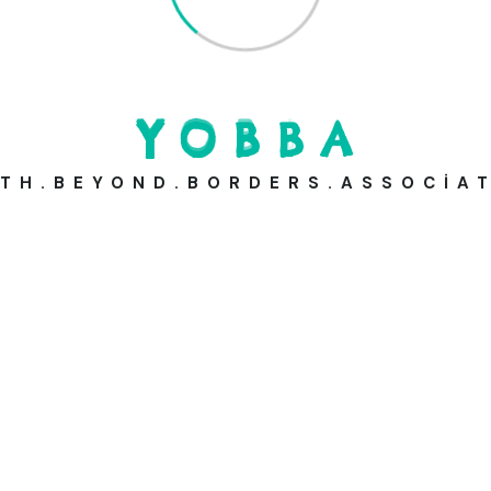
0(539) 361 96 01
Y
O
B
B
A
Bilgi Al
TH.BEYOND.BORDERS.ASSOCIA
Katılımcılar
Önemli Biri
Meslek
Önemli Biri