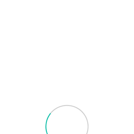
Etkinlik Detayları
4:00 pm - 6:00 pm
2
Nisan
Bergama / İzmir
info@yobba.org.tr