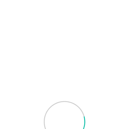
Etkinlik Detayları
1:00 pm - 3:00 pm
3
Nisan
Çankaya / Ankara
info@yobba.org.tr