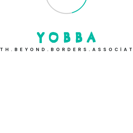
0(539) 361 96 01
Y
O
B
B
A
Bilgi Al
TH.BEYOND.BORDERS.ASSOCIA
Katılımcılar
Önemli Biri
Meslek
Önemli Biri